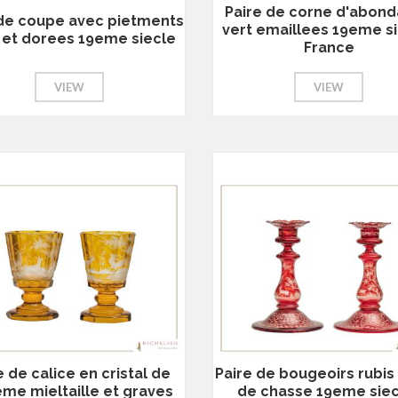
Paire de corne d'abon
 de coupe avec pietments
vert emaillees 19eme si
s et dorees 19eme siecle
France
VIEW
VIEW
e de calice en cristal de
Paire de bougeoirs rubis
me mieltaille et graves
de chasse 19eme siec