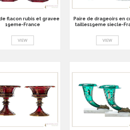
de flacon rubis et gravee
Paire de drageoirs en cr
19eme-France
tailles19eme siecle-F
VIEW
VIEW