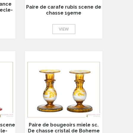
dance
Paire de carafe rubis scene de
ecle-
chasse 19eme
VIEW
 scene
Paire de bougeoirs miele sc.
le-
De chasse cristal de Boheme