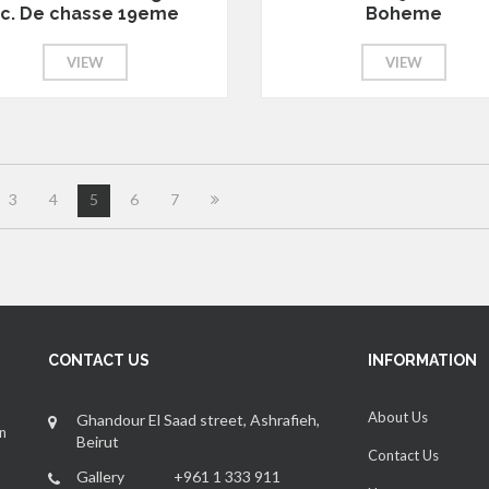
sc. De chasse 19eme
Boheme
VIEW
VIEW
3
4
5
6
7
CONTACT US
INFORMATION
About Us
Ghandour El Saad street, Ashrafieh,
an
Beirut
Contact Us
Gallery +961 1 333 911