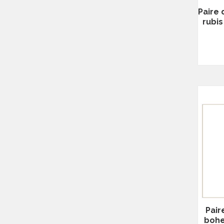
Paire
rubi
Pair
bohe