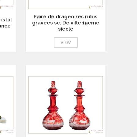
Paire de drageoires rubis
istal
gravees sc. De ville 19eme
rance
siecle
VIEW